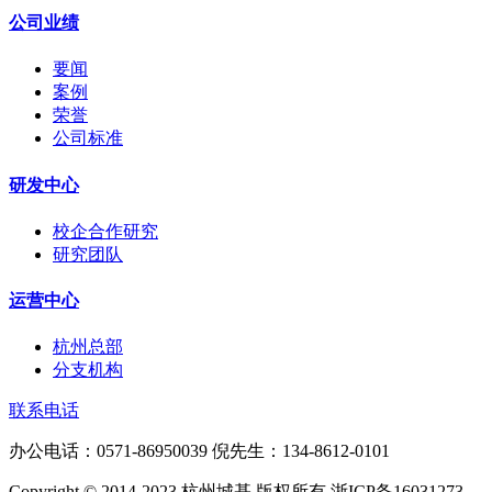
公司业绩
要闻
案例
荣誉
公司标准
研发中心
校企合作研究
研究团队
运营中心
杭州总部
分支机构
联系电话
办公电话：0571-86950039 倪先生：134-8612-0101
Copyright © 2014-2023 杭州城基 版权所有 浙ICP备16031273