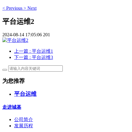
<
Previous
>
Next
平台运维2
2024-08-14 17:05:06
201
上一篇
: 平台运维1
下一篇
: 平台运维3
为您推荐
平台运维
走进城基
公司简介
发展历程