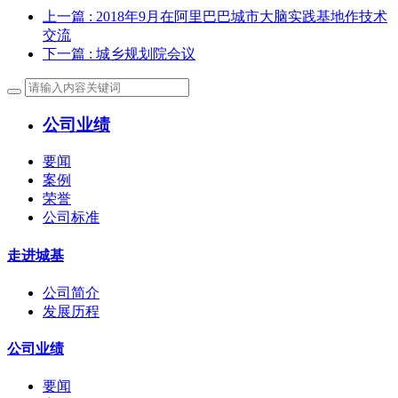
上一篇
: 2018年9月在阿里巴巴城市大脑实践基地作技术
交流
下一篇
: 城乡规划院会议
公司业绩
要闻
案例
荣誉
公司标准
走进城基
公司简介
发展历程
公司业绩
要闻